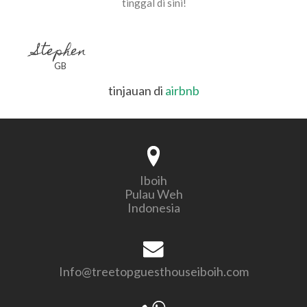
tinggal di sini!
Stephen
GB
tinjauan di
airbnb
Iboih
Pulau Weh
Indonesia
Info@treetopguesthouseiboih.com