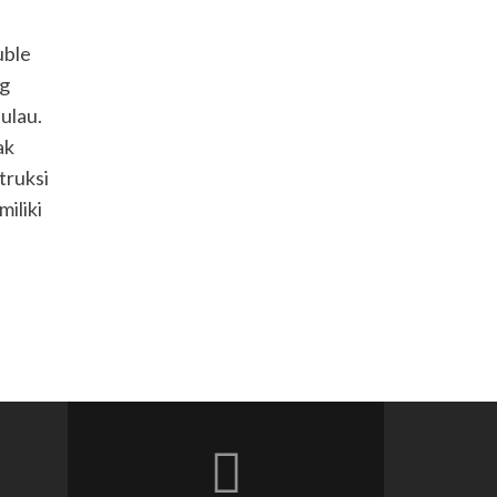
uble
ng
ulau.
ak
truksi
iliki