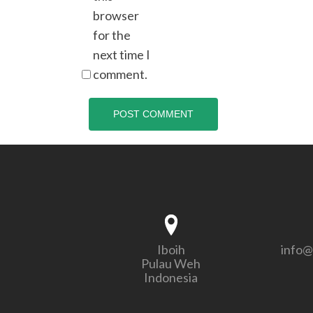
browser
for the
next time I
comment.
Iboih
info@
Pulau Weh
Indonesia