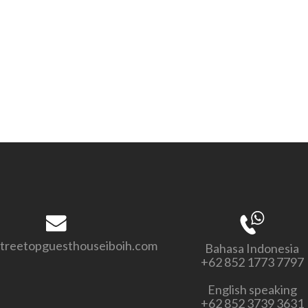
treetopguesthouseiboih.com
Bahasa Indonesia
+62 852 1773 7797
English speaking
+62 852 3739 3631