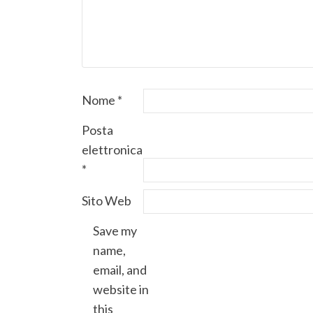
Nome
*
Posta
elettronica
*
Sito Web
Save my
name,
email, and
website in
this