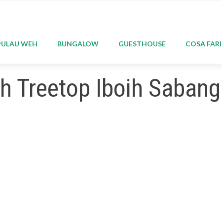
VAI
AL
CONTENUTO
PULAU WEH
BUNGALOW
GUESTHOUSE
COSA FAR
h Treetop Iboih Sabang