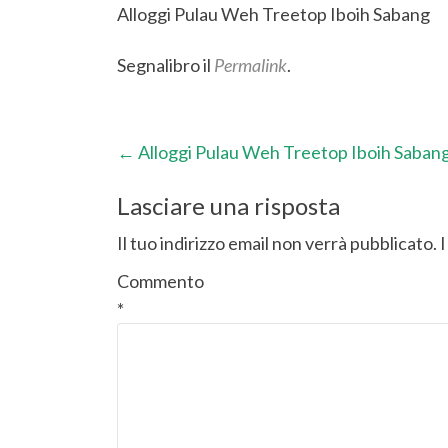
Alloggi Pulau Weh Treetop Iboih Sabang
Segnalibro il
Permalink
.
Post
←
Alloggi Pulau Weh Treetop Iboih Saban
navigazione
Lasciare una risposta
Il tuo indirizzo email non verrà pubblicato.
I
Commento
*