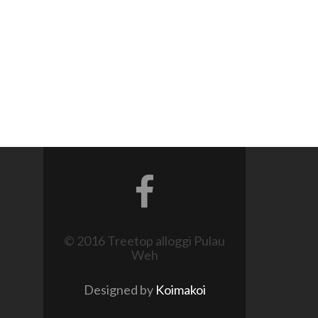
© 2016 Treetop alloggi Pulau
Weh
Designed by
Koimakoi